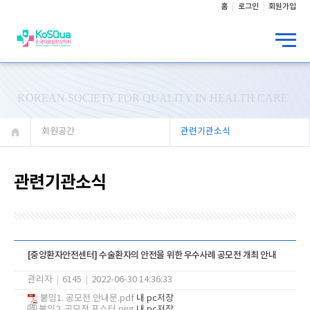
홈
로그인
회원가입
KOREAN SOCIETY FOR QUALITY IN HEALTH CARE
회원공간
관련기관소식
관련기관소식
[중앙환자안전센터] 수술환자의 안전을 위한 우수사례 공모전 개최 안내
관리자
|
6145
|
2022-06-30 14:36:33
붙임1. 공모전 안내문.pdf
내 pc저장
붙임2. 공모전 포스터.png
내 pc저장