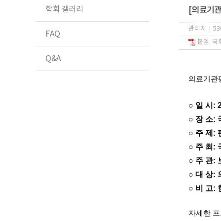
학회 갤러리
[의료기관
관리자
|
53
FAQ
붙임. 국
Q&A
의료기관평
○ 일 시: 
○ 장 소
○ 주 제
○ 주 최
○ 주 관
○ 대 상
○ 비 고
자세한 프