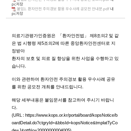
pc저장
붙임1. 환자안전 주의경보 활용 우수사례 공모전 안내문.pdf
내
pc저장
의료기관평가인증원은 「환자안전법」 제8조의2 및 같
은 법 시행령 제5조의2에 따른 중앙환자안전센터로 지
정받아
환자의 보호 및 의료 질 향상을 위한 사업을 수행하고 있
습니다.
이와 관련하여 환자안전 주의경보 활용 우수사례 공유
를 위한 공모전 개최를
안내드립니다.
해당 세부내용은 붙임문서를 참고하여 주시기 바랍니
다.
(URL :
https://
www.kops.or.kr/portal/board/kopsNotice/b
oardDetail.do?ctgryId=&bbsId=kopsNotice&tmplatTyCo
de=J&nttNo=20000000004005
)