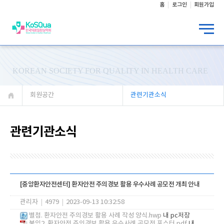
홈
로그인
회원가입
KOREAN SOCIETY FOR QUALITY IN HEALTH CARE
회원공간
관련기관소식
관련기관소식
[중앙환자안전센터] 환자안전 주의경보 활용 우수사례 공모전 개최 안내
관리자
|
4979
|
2023-09-13 10:32:58
별첨. 환자안전 주의경보 활용 사례 작성 양식.hwp
내 pc저장
붙임2. 환자안전 주의경보 활용 우수사례 공모전 포스터.pdf
내