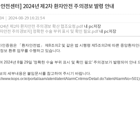
안전센터] 2024년 제2차 환자안전 주의경보 발령 안내
84
|
2024-08-29 16:21:54
2024년 제2차 환자안전 주의경보 확산 협조요청.pdf
내 pc저장
환자안전 주의경보지] 정확한 수술 부위 표시 및 확인 필요.pdf
내 pc저장
인증원은 「환자안전법」 제8조의2 및 같은 법 시행령 제5조의2에 따른 중앙환자
 정보 환류 업무를 수행하고 있습니다.
 2024년 8
월 29일 '정확한 수술 부위 표시 및 확인 필요
' 주의경보가 발령되어
안내 
보의 세부내용은 붙임문서를 참고하여 주시기 바랍니다.
s://www.kops.or.kr/portal/aam/atent/atentAlarmCntrmsrDetail.do?atentAlarmNo=501
)