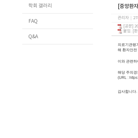
학회 갤러리
[중앙환자
관리자
|
27
FAQ
[공문] 
붙임. [
Q&A
의료기관평가
해 환자안전
이와 관련하여
해당 주의경
(URL :
http
감사합니다.