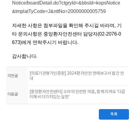
Notice/boardDetail.do?ctgryId=&bbsId=kopsNotice
&tmplatTyCode=J&nttNo=20000000005759
자세한 사항은 첨부파일을 확인해 주시길 바라며, 기
타 문의사항은 중앙환자안전센터 담당자(02-2076-0
673)에게 연락주시기 바랍니다.
감사합니다.
[의료기관평가인증원] 2024 환자안전 연례보고서 발간 안
이전글
내
[중앙환자안전센터] 소아의 안전한 의료, 함께 지켜요 '다같
다음글
이해서 더가치있는 실천'
목록