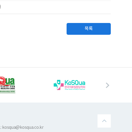
내
목록
 kosqua@kosqua.co.kr