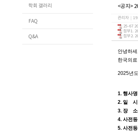
학회 갤러리
<공지> 
관리자
|
19
FAQ
25-67 
첨부1. 
Q&A
첨부2. 
안녕하세
한국의료
2025년
1. 행사명
2. 일 시:
3. 장 
4. 사전등록
5. 사전