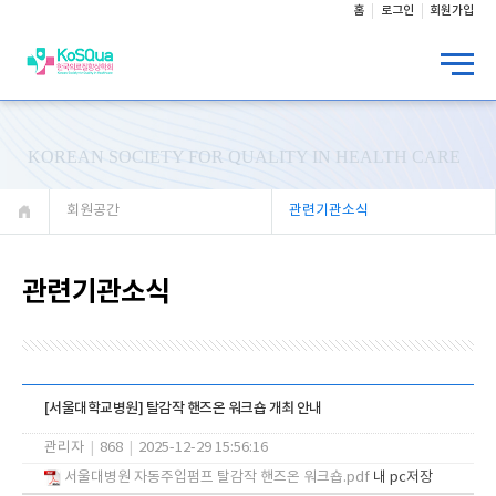
홈
로그인
회원가입
KOREAN SOCIETY FOR QUALITY IN HEALTH CARE
회원공간
관련기관소식
관련기관소식
[서울대학교병원] 탈감작 핸즈온 워크숍 개최 안내
관리자
|
868
|
2025-12-29 15:56:16
서울대병원 자동주입펌프 탈감작 핸즈온 워크숍.pdf
내 pc저장