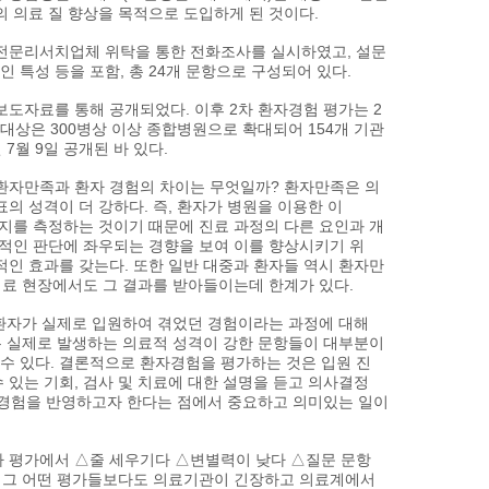
 의료 질 향상을 목적으로 도입하게 된 것이다.
전문리서치업체 위탁을 통한 전화조사를 실시하였고, 설문
인 특성 등을 포함, 총 24개 문항으로 구성되어 있다.
 보도자료를 통해 공개되었다. 이후 2차 환자경험 평가는 2
그 대상은 300병상 이상 종합병원으로 확대되어 154개 기관
 7월 9일 공개된 바 있다.
환자만족과 환자 경험의 차이는 무엇일까? 환자만족은 의
의 성격이 더 강하다. 즉, 환자가 병원을 이용한 이
지를 측정하는 것이기 때문에 진료 과정의 다른 요인과 개
관적인 판단에 좌우되는 경향을 보여 이를 향상시키기 위
인 효과를 갖는다. 또한 일반 대중과 환자들 역시 환자만
료 현장에서도 그 결과를 받아들이는데 한계가 있다.
환자가 실제로 입원하여 겪었던 경험이라는 과정에 대해
는 실제로 발생하는 의료적 성격이 강한 문항들이 대부분이
 수 있다. 결론적으로 환자경험을 평가하는 것은 입원 진
 있는 기회, 검사 및 치료에 대한 설명을 듣고 의사결정
 경험을 반영하고자 한다는 점에서 중요하고 의미있는 일이
1차 평가에서 △줄 세우기다 △변별력이 낮다 △질문 문항
 그 어떤 평가들보다도 의료기관이 긴장하고 의료계에서