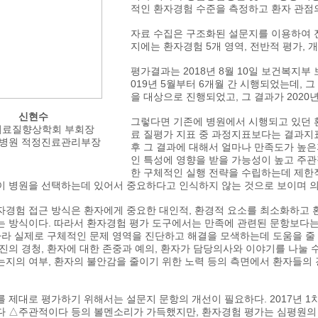
적인 환자경험 수준을 측정하고 환자 관점의
자료 수집은 구조화된 설문지를 이용하여 
지에는 환자경험 5개 영역, 전반적 평가, 개
평가결과는 2018년 8월 10일 보건복지부
019년 5월부터 6개월 간 시행되었는데, 
을 대상으로 진행되었고, 그 결과가 2020년
신현수
그렇다면 기존에 병원에서 시행되고 있던 
의료질향상학회 부회장
료 질평가 지표 중 과정지표보다는 결과지표
병원 적정진료관리부장
후 그 결과에 대해서 얼마나 만족도가 높은
인 특성에 영향을 받을 가능성이 높고 주
한 구체적인 실행 전략을 수립하는데 제한적
이 병원을 선택하는데 있어서 중요하다고 인식하지 않는 것으로 보이며 의
자경험 접근 방식은 환자에게 중요한 대인적, 환경적 요소를 최소화하고 
는 방식이다. 따라서 환자경험 평가 도구에서는 만족에 관련된 문항보다
 따라 실제로 구체적인 문제 영역을 진단하고 해결을 모색하는데 도움을 줄
진의 경청, 환자에 대한 존중과 예의, 환자가 담당의사와 이야기를 나눌 수
는지의 여부, 환자의 불안감을 줄이기 위한 노력 등의 측면에서 환자들의
를 제대로 평가하기 위해서는 설문지 문항의 개선이 필요하다. 2017년 
다 △주관적이다 등의 볼멘소리가 가득했지만, 환자경험 평가는 심평원의