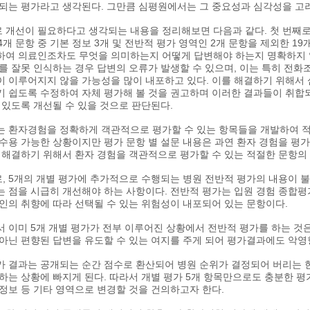
 되는 평가라고 생각된다. 그만큼 심평원에서는 그 중요성과 심각성을 고
 개선이 필요하다고 생각되는 내용을 정리해보면 다음과 같다. 첫 번째로
24개 문항 중 기본 정보 3개 및 전반적 평가 영역인 2개 문항을 제외한 
하여 의료인조차도 무엇을 의미하는지 어떻게 답변해야 하는지 명확하지 않
미를 잘못 인식하는 경우 답변의 오류가 발생할 수 있으며, 이는 특히 전화
이 이루어지지 않을 가능성을 많이 내포하고 있다. 이를 해결하기 위해서
기 쉽도록 수정하여 자체 평가해 볼 것을 권고하며 이러한 결과들이 취합
 있도록 개선될 수 있을 것으로 판단된다.
는 환자경험을 정확하게 객관적으로 평가할 수 있는 항목들을 개발하여 적용
 수용 가능한 상황이지만 평가 문항 별 설문 내용은 과연 환자 경험을 평
를 해결하기 위해서 환자 경험을 객관적으로 평가할 수 있는 적절한 문항의
, 5개의 개별 평가에 추가적으로 수행되는 병원 전반적 평가의 내용이 
는 점을 시급히 개선해야 하는 사항이다. 전반적 평가는 입원 경험 종합평
개인의 취향에 따라 선택될 수 있는 위험성이 내포되어 있는 문항이다.
서 이미 5개 개별 평가가 전부 이루어진 상황에서 전반적 평가를 하는 것
 아닌 편향된 답변을 유도할 수 있는 여지를 주게 되어 평가결과에도 악영
가 결과는 공개되는 순간 점수로 환산되어 병원 순위가 결정되어 버리는 
못하는 상황에 빠지게 된다. 따라서 개별 평가 5개 항목만으로도 충분한 
 정보 등 기타 영역으로 변경할 것을 건의하고자 한다.