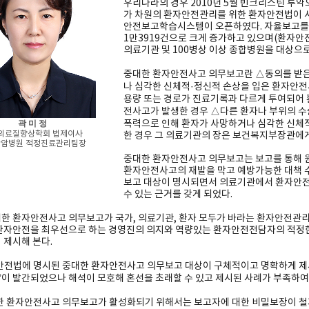
우리나라의 경우 2010년 5월 빈크리스틴 투약오
가 차원의 환자안전관리를 위한 환자안전법이 시
안전보고학습시스템이 오픈하였다. 자율보고를 통
1만3919건으로 크게 증가하고 있으며(환자안전통
의료기관 및 100병상 이상 종합병원을 대상
중대한 환자안전사고 의무보고란 △동의를 받은 
나 심각한 신체적·정신적 손상을 입은 환자안
용량 또는 경로가 진료기록과 다르게 투여되어 
전사고가 발생한 경우 △다른 환자나 부위의 
곽 미 정
폭력으로 인해 환자가 사망하거나 심각한 신체적
의료질향상학회 법제이사
한 경우 그 의료기관의 장은 보건복지부장관에게
암병원 적정진료관리팀장
중대한 환자안전사고 의무보고는 보고를 통해 
환자안전사고의 재발을 막고 예방가능한 대책 
보고 대상이 명시되면서 의료기관에서 환자안전
수 있는 근거를 갖게 되었다.
한 환자안전사고 의무보고가 국가, 의료기관, 환자 모두가 바라는 환자안전관리
환자안전을 최우선으로 하는 경영진의 의지와 역량있는 환자안전전담자의 적정한
 제시해 본다.
안전법에 명시된 중대한 환자안전사고 의무보고 대상이 구체적이고 명확하게 제시되
이 발간되었으나 해석이 모호해 혼선을 초래할 수 있고 제시된 사례가 부족하여
한 환자안전사고 의무보고가 활성화되기 위해서는 보고자에 대한 비밀보장이 철