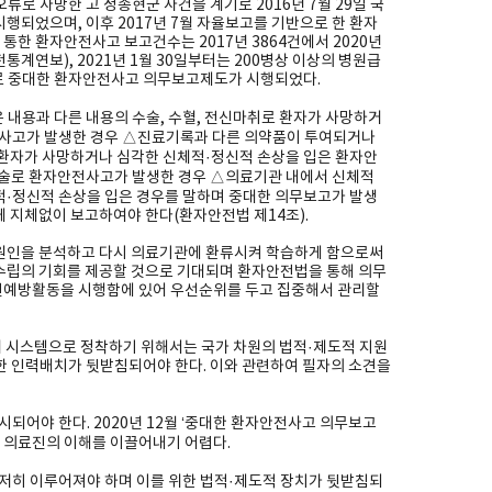
류로 사망한 고 정종현군 사건을 계기로 2016년 7월 29일 국
행되었으며, 이후 2017년 7월 자율보고를 기반으로 한 환자
한 환자안전사고 보고건수는 2017년 3864건에서 2020년
계연보), 2021년 1월 30일부터는 200병상 이상의 병원급
으로 중대한 환자안전사고 의무보고제도가 시행되었다.
내용과 다른 내용의 수술, 수혈, 전신마취로 환자가 사망하거
전사고가 발생한 경우 △진료기록과 다른 의약품이 투여되거나
환자가 사망하거나 심각한 신체적·정신적 손상을 입은 환자안
수술로 환자안전사고가 발생한 경우 △의료기관 내에서 신체적
·정신적 손상을 입은 경우를 말하며 중대한 의무보고가 발생
 지체없이 보고하여야 한다(환자안전법 제14조).
원인을 분석하고 다시 의료기관에 환류시켜 학습하게 함으로써
수립의 기회를 제공할 것으로 기대되며 환자안전법을 통해 의무
예방활동을 시행함에 있어 우선순위를 두고 집중해서 관리할
 시스템으로 정착하기 위해서는 국가 차원의 법적·제도적 지원
 인력배치가 뒷받침되어야 한다. 이와 관련하여 필자의 소견을
어야 한다. 2020년 12월 ‘중대한 환자안전사고 의무보고
 의료진의 이해를 이끌어내기 어렵다.
저히 이루어져야 하며 이를 위한 법적·제도적 장치가 뒷받침되