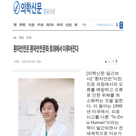
[의학신문·일간보
사] “환자안전”이란
진료 과정에서의 오
류를 예방하고 오류
로 인한 위해를 최
소화하는 것을 말한
다. 이 용어는 1999
년 미국에서, 의료
사고를 다룬 “To Err
is Human”이라는
책이 발간되면서 전
세계적으로 이슈가