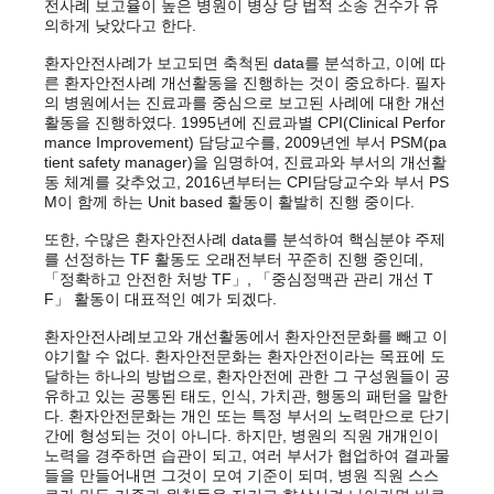
전사례 보고율이 높은 병원이 병상 당 법적 소송 건수가 유
의하게 낮았다고 한다.
환자안전사례가 보고되면 축척된 data를 분석하고, 이에 따
른 환자안전사례 개선활동을 진행하는 것이 중요하다. 필자
의 병원에서는 진료과를 중심으로 보고된 사례에 대한 개선
활동을 진행하였다. 1995년에 진료과별 CPI(Clinical Perfor
mance Improvement) 담당교수를, 2009년엔 부서 PSM(pa
tient safety manager)을 임명하여, 진료과와 부서의 개선활
동 체계를 갖추었고, 2016년부터는 CPI담당교수와 부서 PS
M이 함께 하는 Unit based 활동이 활발히 진행 중이다.
또한, 수많은 환자안전사례 data를 분석하여 핵심분야 주제
를 선정하는 TF 활동도 오래전부터 꾸준히 진행 중인데,
「정확하고 안전한 처방 TF」, 「중심정맥관 관리 개선 T
F」 활동이 대표적인 예가 되겠다.
환자안전사례보고와 개선활동에서 환자안전문화를 빼고 이
야기할 수 없다. 환자안전문화는 환자안전이라는 목표에 도
달하는 하나의 방법으로, 환자안전에 관한 그 구성원들이 공
유하고 있는 공통된 태도, 인식, 가치관, 행동의 패턴을 말한
다. 환자안전문화는 개인 또는 특정 부서의 노력만으로 단기
간에 형성되는 것이 아니다. 하지만, 병원의 직원 개개인이
노력을 경주하면 습관이 되고, 여러 부서가 협업하여 결과물
들을 만들어내면 그것이 모여 기준이 되며, 병원 직원 스스