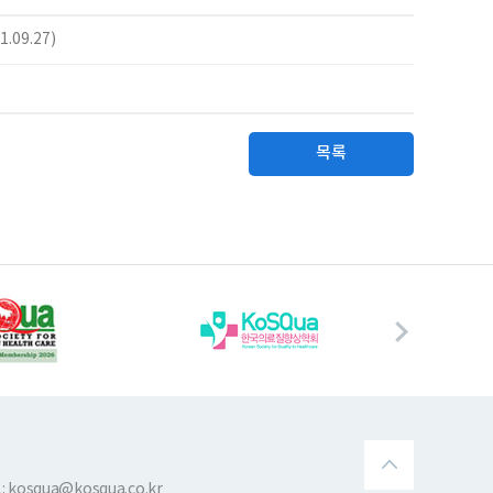
09.27)
목록
 kosqua@kosqua.co.kr