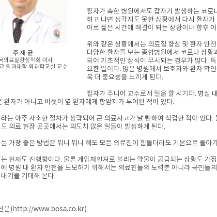
필자가 속한 병원에서도 갑자기 발생하는 코로나
하고 나면 생각지도 못한 상황에서 다시 환자가
여로 짧은 시간에 해결이 되는 상황이나 향후 
위와 같은 상황에서는 의료질 향상 및 환자 안
다양한 환자를 보는 종합병원에서 코로나 상황과
주 재 균
되어 기초적인 상식이 무시되는 경우가 많다. 특
국의료질향상학회 이사
교 의과대학 외과학교실 교수
요한 일이다. 많은 병원에서 보호자와 환자 확
욱 더 중요성을 느끼게 된다.
필자가 주니어 교수로서 일을 할 시기다. 병실 
은 환자가 아니고 버젓이 옆 환자에게 항암제가 투여된 적이 있다.
라는 아주 사소한 절차가 생략되어 큰 의료사고가 날 뻔하여 식겁한 적이 있다.
도 의료 현장 곳곳에서는 의도치 않은 일들이 발생하게 된다.
는 가장 좋은 방법은 뭐니 뭐니 해도 모든 의료진이 힘들더라도 기본으로 돌아가
는 현재도 진행형이다. 물론 게임체인져로 불리는 약물이 공급되는 상황도 가정
에 병원 내 환자 안전을 도모하기 위해서는 의료진들의 노력뿐 아니라 국민들
내기를 기대해 본다.
문(http://www.bosa.co.kr)