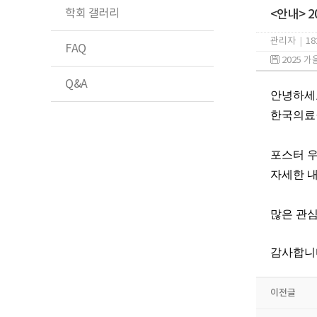
학회 갤러리
<안내> 
관리자
|
18
FAQ
2025 
Q&A
안녕하세
한국의료
포스터 
자세한 
많은 관
감사합니
이전글