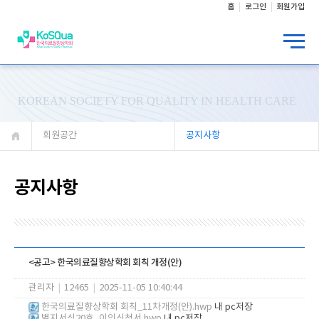
홈
로그인
회원가입
KOREAN SOCIETY FOR QUALITY IN HEALTH CARE
회원공간
공지사항
공지사항
<공고> 한국의료질향상학회 회칙 개정(안)
관리자
|
12465
|
2025-11-05 10:40:44
한국의료질향상학회 회칙_11차개정(안).hwp
내 pc저장
별지서식20호_이의신청서.hwp
내 pc저장