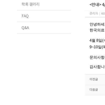
학회 갤러리
<안내> 4
관리자
|
60
FAQ
​안녕하세
Q&A
한국의료
4월 8일
9~10일
문의사항은
감사합니
이전글
다음글