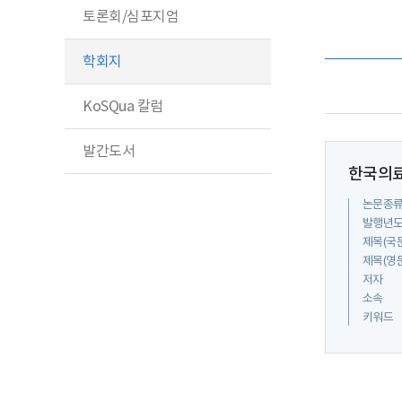
토론회/심포지엄
학회지
KoSQua 칼럼
발간도서
한국의료
논문종
발행년
제목(국
제목(영
저자
소속
키워드