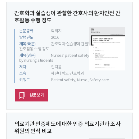
간호학과 실습생이 관찰한 간호사의 환자안전 간
호활동 수행 정도
논문종류
학회지
발행년도
2016
제목(국문)
간호학과 실습생이 관찰한 간호사의 환자안전
간호활동 수행 정도
제목(영문)
Nurses' patient safety activities observed
by nursing students
저자
김지윤
소속
혜전대학교 간호학과
키워드
Patient safety, Nurse, Safety care
원문보기
의료기관 인증제도에 대한 인증 의료기관과 조사
위원의 인식 비교