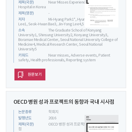
제목(국문)
Near Misses Experienced at a University
Hospital in Korea
제목(영문)
-
저자
Mi-Hyang Park1*, Hyun-Joo Kim2*, Bo-Woo
Lee1, Seok-Hwan Bae3, Jin-Yong Lee4,5
소속
The Graduate School of Konyang
University1, Shinsung University2, Konyang University3,
Boramae Medical Center, Seoul National University College of
Medicine4, Medical Research Center, Seoul National
University5
키워드
Near misses, Adverse events, Patient
safety, Health professionals, Reporting system
원문보기
OECD 병원 성과 프로젝트의 동향과 국내 시사점
논문종류
학회지
발행년도
2016
제목(국문)
OECD 병원 성과 프로젝트의 동향과 국내 시사
점