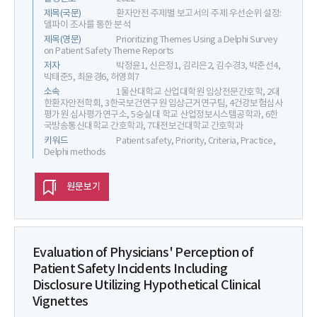
제목(국문)
환자안전 주제별 보고서의 주제 우선순위 설정:
델파이 조사를 통한 분석
제목(영문)
Prioritizing Themes Using a Delphi Survey
on Patient Safety Theme Reports
저자
박정윤1, 신은정1, 김리은2, 김수경3, 박춘선4,
박태준5, 최윤경6, 허영희7
소속
1울산대학교 산업대학원 임상전문간호학, 2대
한환자안전학회, 3한국보건연구원 임상근거연구팀, 4건강보험심사
평가원 심사평가연구소, 5숭실대 학교 산업정보시스템공학과, 6한
국방송통신대학교 간호학과, 7대전보건대학교 간호학과
키워드
Patient safety, Priority, Criteria, Practice,
Delphi methods
원문보기
Evaluation of Physicians' Perception of
Patient Safety Incidents Including
Disclosure Utilizing Hypothetical Clinical
Vignettes