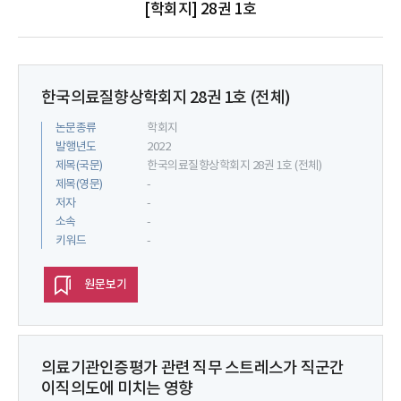
[학회지] 28권 1호
한국의료질향상학회지 28권 1호 (전체)
논문종류
학회지
발행년도
2022
제목(국문)
한국의료질향상학회지 28권 1호 (전체)
제목(영문)
-
저자
-
소속
-
키워드
-
원문보기
의료기관인증평가 관련 직무 스트레스가 직군간
이직의도에 미치는 영향