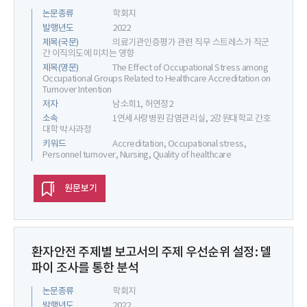
논문종류
학회지
발행년도
2022
제목(국문)
의료기관인증평가 관련 직무 스트레스가 직군
간 이직의도에 미치는 영향
제목(영문)
The Effect of Occupational Stress among
Occupational Groups Related to Healthcare Accreditation on
Turnover Intention
저자
남소희1, 허연정2
소속
1연세사랑병원 감염관리실, 2강원대학교 간호
대학 박사과정
키워드
Accreditation, Occupational stress,
Personnel turnover, Nursing, Quality of healthcare
원문보기
환자안전 주제별 보고서의 주제 우선순위 설정: 델
파이 조사를 통한 분석
논문종류
학회지
발행년도
2022