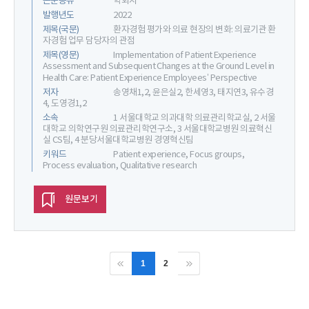
논문종류
학회지
발행년도
2022
제목(국문)
환자경험 평가와 의료 현장의 변화: 의료기관 환
자경험 업무 담당자의 관점
제목(영문)
Implementation of Patient Experience
Assessment and Subsequent Changes at the Ground Level in
Health Care: Patient Experience Employees’ Perspective
저자
송영채1,2, 윤은실2, 한세영3, 태지연3, 유수경
4, 도영경1,2
소속
1 서울대학교 의과대학 의료관리학교실, 2 서울
대학교 의학연구원 의료관리학연구소, 3 서울대학교병원 의료혁신
실 CS팀, 4 분당서울대학교병원 경영혁신팀
키워드
Patient experience, Focus groups,
Process evaluation, Qualitative research
원문보기
1
2