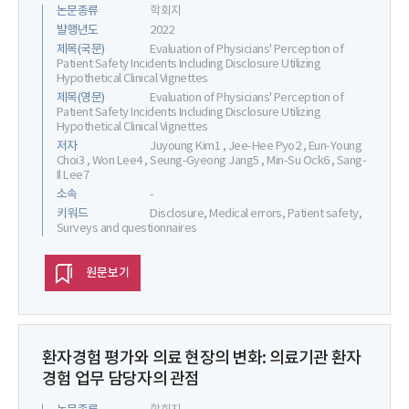
논문종류
학회지
발행년도
2022
제목(국문)
Evaluation of Physicians' Perception of
Patient Safety Incidents Including Disclosure Utilizing
Hypothetical Clinical Vignettes
제목(영문)
Evaluation of Physicians' Perception of
Patient Safety Incidents Including Disclosure Utilizing
Hypothetical Clinical Vignettes
저자
Juyoung Kim1 , Jee-Hee Pyo2 , Eun-Young
Choi3 , Won Lee4 , Seung-Gyeong Jang5 , Min-Su Ock6 , Sang-
Il Lee7
소속
-
키워드
Disclosure, Medical errors, Patient safety,
Surveys and questionnaires
원문보기
환자경험 평가와 의료 현장의 변화: 의료기관 환자
경험 업무 담당자의 관점