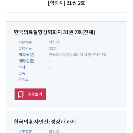
[학회지] 31권 2호
한국의료질향상학회지 31권 2호(전쳬)
논문종류
학회지
발행년도
2025
제목(국문)
한국의료질향상학회지 31권 2호(전쳬)
제목(영문)
-
저자
-
소속
-
키워드
-
원문보기
한국의 환자안전: 성장과 과제
논문종류
학회지