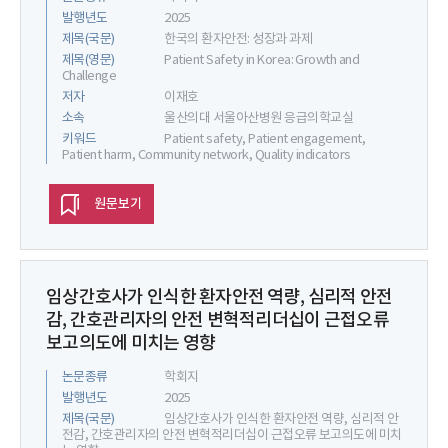
발행년도
2025
제목(국문)
한국의 환자안전: 성장과 과제
제목(영문)
Patient Safety in Korea: Growth and
Challenge
저자
이재호
소속
울산의대 서울아산병원 응급의학교실
키워드
Patient safety, Patient engagement,
Patient harm, Community network, Quality indicators
원문보기
임상간호사가 인식한 환자안전 역량, 심리적 안전
감, 간호관리자의 안전 변혁적리더십이 근접오류
보고의도에 미치는 영향
논문종류
학회지
발행년도
2025
제목(국문)
임상간호사가 인식한 환자안전 역량, 심리적 안
전감, 간호관리자의 안전 변혁적리더십이 근접오류 보고의도에 미치