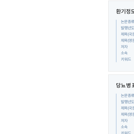
환기정도
논문종
발행년
제목(국
제목(영
저자
소속
키워드
당뇨병 
논문종
발행년
제목(국
제목(영
저자
소속
키워드