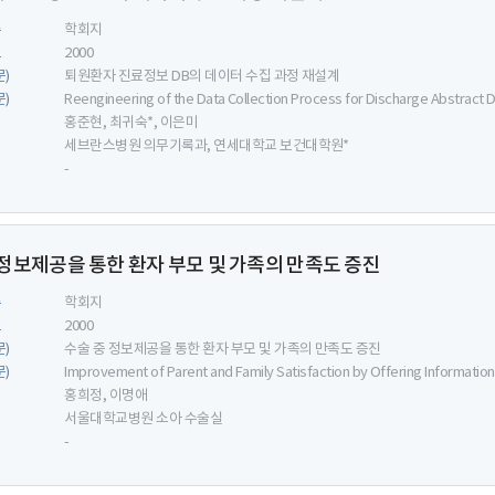
류
학회지
도
2000
문)
퇴원환자 진료정보 DB의 데이터 수집 과정 재설계
문)
Reengineering of the Data Collection Process for Discharge Abstract 
홍준현, 최귀숙*, 이은미
세브란스병원 의무기록과, 연세대학교 보건대학원*
-
 정보제공을 통한 환자 부모 및 가족의 만족도 증진
류
학회지
도
2000
문)
수술 중 정보제공을 통한 환자 부모 및 가족의 만족도 증진
문)
Improvement of Parent and Family Satisfaction by Offering Information
홍희정, 이명애
서울대학교병원 소아 수술실
-