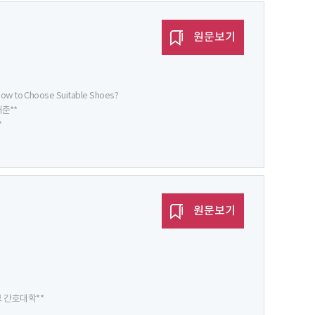
원문보기
 How to Choose Suitable Shoes?
재춘**
*
원문보기
 간호대학**