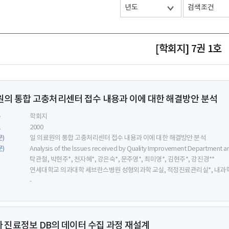
[학회지] 7권 1호
원의 통합 고충처리센터 접수 내용과 이에 대한 해결방안 분석
류
학회지
도
2000
문)
일 의료원의 통합 고충처리센터 접수 내용과 이에 대한 해결방안 분석
문)
Analysis of the lssues received by Quality Improvement Department an
탁관철, 박현주*, 천자혜*, 강은숙*, 문주영*, 최미영*, 김현주*, 강진경**
연세대학교 의과대학 세브란스병원 성형외과학 교실, 적정진료관리실*, 내과학
-
 진료정보 DB의 데이터 수집 과정 재설계