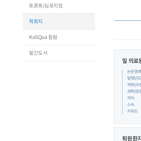
토론회/심포지엄
학회지
KoSQua 칼럼
발간도서
일 의료
논문종
발행년
제목(국
제목(영
저자
소속
키워드
퇴원환자