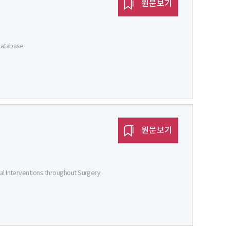
원문보기
Database
원문보기
al Interventions throughout Surgery