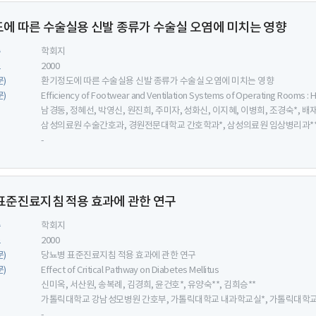
에 따른 수술실용 신발 종류가 수술실 오염에 미치는 영향
류
학회지
도
2000
문)
환기정도에 따른 수술실용 신발 종류가 수술실 오염에 미치는 영향
문)
Efficiency of Footwear and Ventilation Systems of Operating Rooms :
남경동, 정혜선, 박영신, 원진희, 주미자, 성화신, 이지혜, 이병희, 조경숙*, 배
삼성의료원 수술간호과, 경원전문대학교 간호학과*, 삼성의료원 임상병리과*
-
표준진료지침 적용 효과에 관한 연구
류
학회지
도
2000
문)
당뇨병 표준진료지침 적용 효과에 관한 연구
문)
Effect of Critical Pathway on Diabetes Mellitus
신미옥, 서산원, 송복례, 김경희, 윤건호*, 유양숙**, 김희승**
가톨릭대학교 강남성모병원 간호부, 가톨릭대학교 내과학교실*, 가톨릭대학교
-