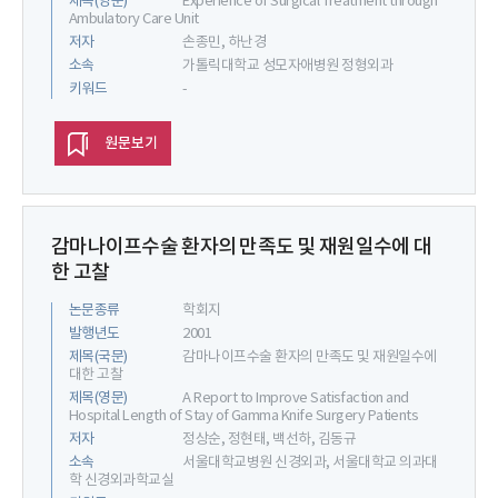
제목(영문)
Experience of Surgical Treatment through
Ambulatory Care Unit
저자
손종민, 하난경
소속
가톨릭대학교 성모자애병원 정형외과
키워드
-
원문보기
감마나이프수술 환자의 만족도 및 재원일수에 대
한 고찰
논문종류
학회지
발행년도
2001
제목(국문)
감마나이프수술 환자의 만족도 및 재원일수에
대한 고찰
제목(영문)
A Report to Improve Satisfaction and
Hospital Length of Stay of Gamma Knife Surgery Patients
저자
정상순, 정현태, 백선하, 김동규
소속
서울대학교병원 신경외과, 서울대학교 의과대
학 신경외과학교실