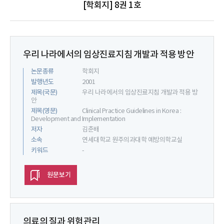
[학회지] 8권 1호
우리 나라에서의 임상진료지침 개발과 적용 방안
논문종류
학회지
발행년도
2001
제목(국문)
우리 나라에서의 임상진료지침 개발과 적용 방
안
제목(영문)
Clinical Practice Guidelines in Korea :
Development and Implementation
저자
김춘배
소속
연세대학교 원주의과대학 예방의학교실
키워드
-
원문보기
의료의 질과 위험관리