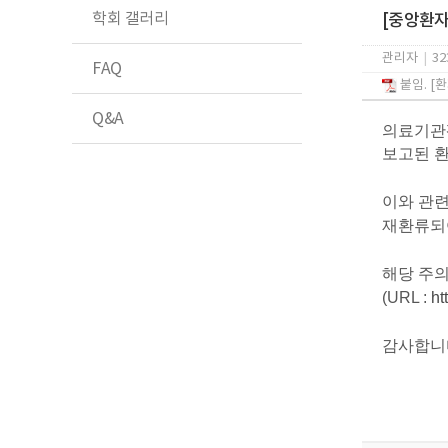
학회 갤러리
[중앙환자
관리자
|
32
FAQ
붙임. [
Q&A
의료기관
보고된 환
이와 관
재환류
해당 주
(URL :
ht
감사합니