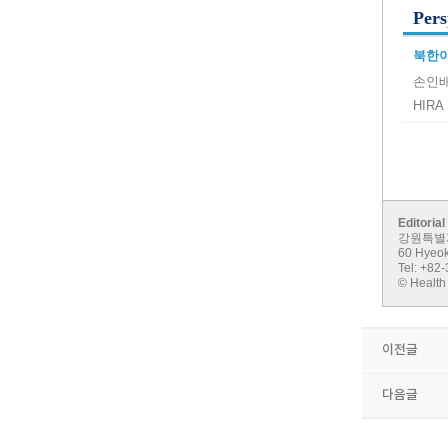
Pers
북한이
손인배
HIRA 
Editorial
강원특별자
60 Hyeok
Tel: +82
© Health
이전글
다음글