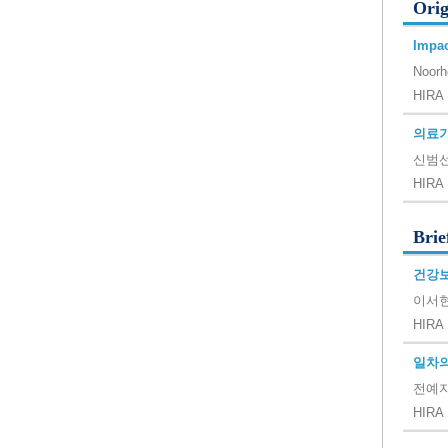
Orig
Impac
Noorh
HIRA 
의료기
신범선
HIRA 
Brie
건강보
이서현
HIRA 
일차의
전예지
HIRA 