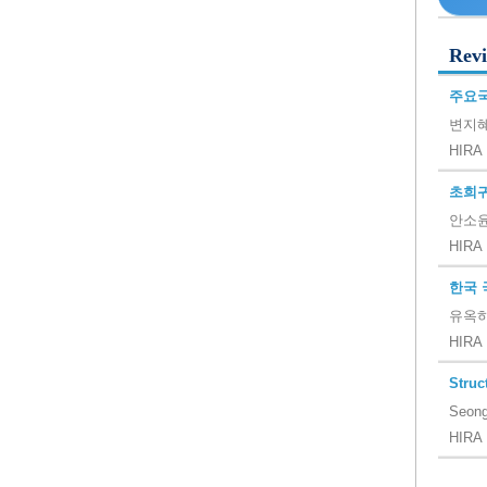
Revi
주요국
변지혜
HIRA 
초희귀
안소윤
HIRA 
한국 
유옥하
HIRA 
Struc
Seong
HIRA 