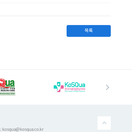
목록
 kosqua@kosqua.co.kr