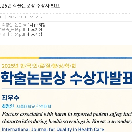
2025년 학술논문상 수상자 발표
13
|
2025-09-16 15:12:12
최정인_논문.pdf
내 pc저장
윤숙_논문.pdf
내 pc저장
규태_논문.pdf
내 pc저장