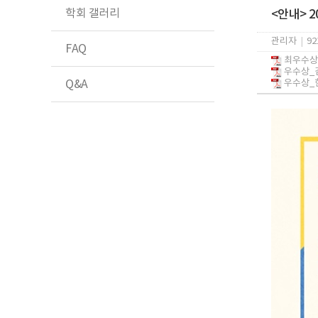
학회 갤러리
<안내> 
관리자
|
92
FAQ
최우수상_
우수상_김
Q&A
우수상_한