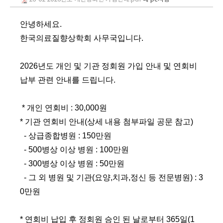
안녕하세요
.
한국의료질향상학회 사무국입니다
.
2026
년도 개인 및 기관 정회원 가입 안내 및 연회비
납부 관련 안내를 드립니다
.
*
개인 연회비
: 30,000
원
*
기관 연회비 안내
(
상세 내용 첨부파일 공문 참고
)
-
상급종합병원
: 150
만원
- 500
병상 이상 병원
: 100
만원
- 300
병상 이상 병원
: 50
만원
-
그 외 병원 및 기관(요양,치과,정신 등 전문병원)
: 3
0
만원
*
연회비 납입 후 정회원 승인 된 날로부터
365
일
(1