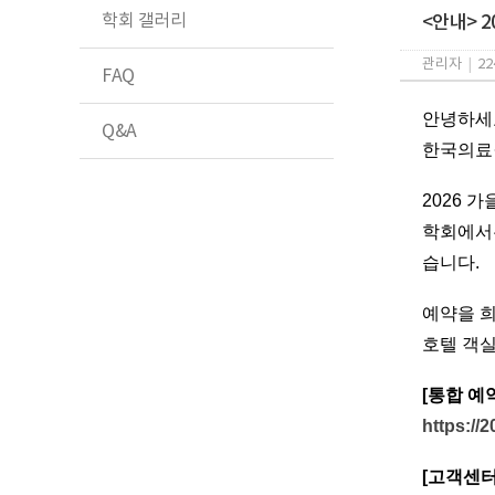
학회 갤러리
<안내> 
관리자
|
22
FAQ
​안녕하세
Q&A
한국의료
2026 
학회에서
습니다.
예약을 
호텔 객실
[통합 예
https://
[고객센터