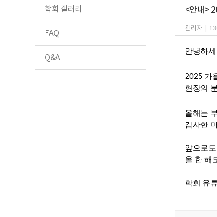
학회 갤러리
<안내> 
관리자
|
13
FAQ
​안녕하
Q&A
2025 
현장의 분
올해는 
감사한 마
앞으로도
올 한 해
학회 유