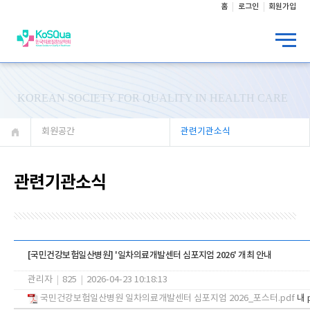
홈
로그인
회원가입
KOREAN SOCIETY FOR QUALITY IN HEALTH CARE
회원공간
관련기관소식
관련기관소식
[국민건강보험일산병원] '일차의료개발센터 심포지엄 2026' 개최 안내
관리자
|
825
|
2026-04-23 10:18:13
국민건강보험일산병원 일차의료개발센터 심포지엄 2026_포스터.pdf
내 