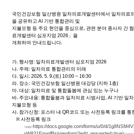
국민건강보험 일산병원 일차의료개발센터에서 일차의료와 
을 공유하고
AI
기반 통합관리 및
지불모형 등 주요 현안을 중심으로
,
관련 분야 종사자 간
료개발센터 심포지엄
2026
」을
개최하여 안내드립니다.
가
.
행사명
:
일차의료개발센터 심포지엄
2026
나
.
주제
:
일차의료 통합관리의 미래
다
.
일시
: 2026. 5. 9.(
토
) 10:00 ~ 16:30
라
.
장소
:
국민건강보험 일산병원 대강당
(
지하
1
층
)
마
.
대상
:
일차의료 및 통합돌봄에 관심 있는 누구나
바
.
주요내용
:
통합돌봄과 일차의료 시범사업
, AI
기반 일
지불모형 등
사
.
참가신청
:
포스터 내
QR
코드 또는 사전등록 링크를 통
※
사전등록 링크
https://docs.google.com/forms/u/0/d/1g8NS
<em>
yW821EpvgfBs/viewform?edit_requested=true)
</em>