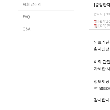
학회 갤러리
[중앙환자
관리자
|
38
FAQ
[환자안전
[별첨] 
Q&A
의료기관
환자안전사
이와 관
자세한 
정보제공
☞
https:
감사합니