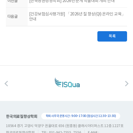
이전글
[한국병원경영학회] 2026년 춘계 학술대회 개최 안내
[건강보험심사평가원] 「2026년 질 향상(QI) 온라인 교육」
다음글
안내
목록
한국의료질향상학회
학회 사무국 운영시간 : 9:00~17:00 (점심시간 12:30~13:30)
10564 경기 고양시 덕양구 권율대로 656 (원흥동) 클래시아더퍼스트 12층 1227호
한국의료질향상학회
TEL: 031-962-7555, 7556
E-MAIL: