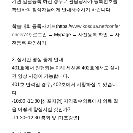
기관 일괄등록 하신 경우 기관담당자가 등록번호를
확인하여 참석자들에게 안내해주시기 바랍니다
.
학술대회 등록사이트
(https://
www.kosqua.net/confer
ence/74/)
로그인
→
Mypage
→
사전등록 확인
→​
사
전등록 확인하기
2.
실시간 영상 중계 안내
401
호에서 진행되는 아래 세션은
402
호에서도 실시
간 영상 시청이 가능합니다
.
401
호 만석일 경우
, 402
호에서 시청하실 수 있습니
다
.
-10:00~11:30 [
심포지엄]
지역필수의료에서 의료 질
을 어떻게 향상시킬 것인가
?
-11:30~12:30
총회 및
[
기조강연
]