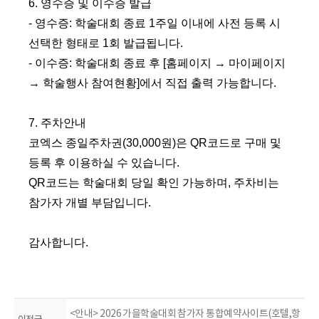
6.
영수증 및 이수증 발급
- 영수증
:
학술대회 종료
1
주일 이내에 사전 등록 시
선택한 형태로
1
회 발급됩니다
.
- 이수증
:
학술대회 종료 후
[
홈페이지
→
마이페이지
→
학술행사 참여현황
]
에서 직접 출력 가능합니다
.
7.
주차안내
코엑스 종일주차권
(30,000
원
)
은
QR
코드로 구매 및
등록 후 이용하실 수 있습니다
.
QR
코드는 학술대회 당일 확인 가능하며
,
주차비는
참가자 개별 부담입니다
.
감사합니다.
<안내> 2026 가을학술대회 참가자 통합예약사이트(호텔,항