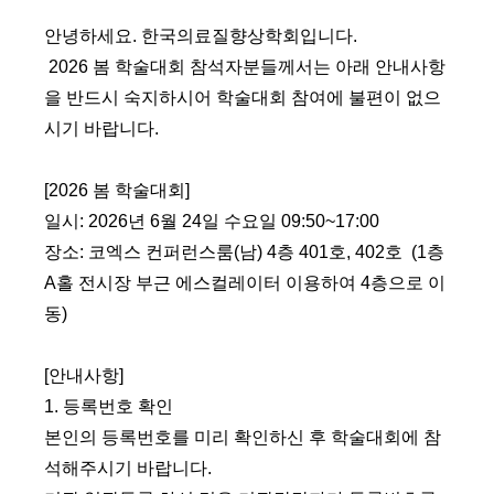
안녕하세요
.
한국의료질향상학회입니다
.
2026
봄 학술대회 참석자분들께서는 아래 안내사항
을 반드시 숙지하시어 학술대회 참여에 불편이 없으
시기 바랍니다
.
[2026
봄 학술대회
]
일시
: 2026
년
6
월
24
일 수요일
09:50~17:00
장소
:
코엑스 컨퍼런스룸
(
남
) 4
층 401호, 402호 (1층
A홀 전시장 부근 에스컬레이터 이용하여 4층으로 이
동)
[
안내사항
]
1.
등록번호 확인
본인의 등록번호를 미리 확인하신 후 학술대회에 참
석해주시기 바랍니다
.