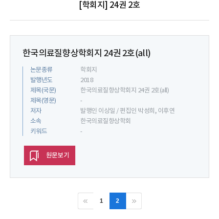
[학회지] 24권 2호
한국의료질향상학회지 24권 2호(all)
논문종류
학회지
발행년도
2018
제목(국문)
한국의료질향상학회지 24권 2호(all)
제목(영문)
-
저자
발행인 이상일 / 편집인 박성희, 이후연
소속
한국의료질향상학회
키워드
-
원문보기
1
2