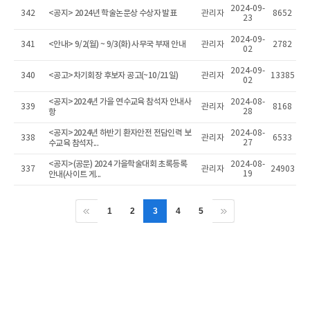
2024-09-
<공지> 2024년 학술논문상 수상자 발표
342
관리자
8652
23
2024-09-
<안내> 9/2(월) ~ 9/3(화) 사무국 부재 안내
341
관리자
2782
02
2024-09-
<공고>차기회장 후보자 공고(~10/21일)
340
관리자
13385
02
<공지>2024년 가을 연수교육 참석자 안내사
2024-08-
339
관리자
8168
항
28
<공지>2024년 하반기 환자안전 전담인력 보
2024-08-
338
관리자
6533
수교육 참석자...
27
<공지>(공문) 2024 가을학술대회 초록등록
2024-08-
337
관리자
24903
안내(사이트 게...
19
1
2
3
4
5