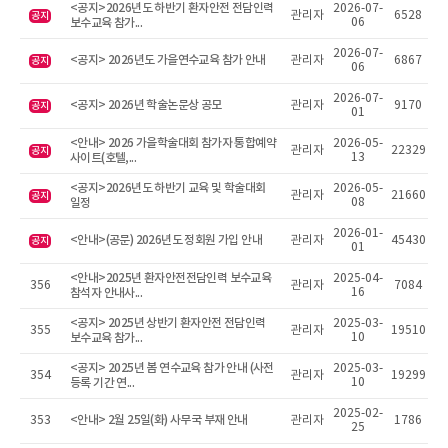
<공지>2026년도 하반기 환자안전 전담인력
2026-07-
관리자
6528
공지
보수교육 참가...
06
2026-07-
<공지> 2026년도 가을연수교육 참가 안내
관리자
6867
공지
06
2026-07-
<공지> 2026년 학술논문상 공모
관리자
9170
공지
01
<안내> 2026 가을학술대회 참가자 통합예약
2026-05-
관리자
22329
공지
사이트(호텔,...
13
<공지>2026년도 하반기 교육 및 학술대회
2026-05-
관리자
21660
공지
일정
08
2026-01-
<안내>(공문) 2026년도 정회원 가입 안내
관리자
45430
공지
01
<안내>2025년 환자안전전담인력 보수교육
2025-04-
356
관리자
7084
참석자 안내사...
16
<공지> 2025년 상반기 환자안전 전담인력
2025-03-
355
관리자
19510
보수교육 참가...
10
<공지> 2025년 봄 연수교육 참가 안내 (사전
2025-03-
354
관리자
19299
등록 기간 연...
10
2025-02-
<안내> 2월 25일(화) 사무국 부재 안내
353
관리자
1786
25