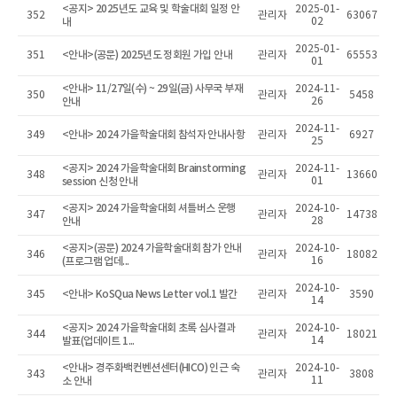
<공지> 2025년도 교육 및 학술대회 일정 안
2025-01-
352
관리자
63067
내
02
2025-01-
<안내>(공문) 2025년도 정회원 가입 안내
351
관리자
65553
01
<안내> 11/27일(수) ~ 29일(금) 사무국 부재
2024-11-
350
관리자
5458
안내
26
2024-11-
<안내> 2024 가을학술대회 참석자 안내사항
349
관리자
6927
25
<공지> 2024 가을학술대회 Brainstorming
2024-11-
348
관리자
13660
session 신청 안내
01
<공지> 2024 가을학술대회 셔틀버스 운행
2024-10-
347
관리자
14738
안내
28
<공지>(공문) 2024 가을학술대회 참가 안내
2024-10-
346
관리자
18082
(프로그램 업데...
16
2024-10-
<안내> KoSQua News Letter vol.1 발간
345
관리자
3590
14
<공지> 2024 가을학술대회 초록 심사결과
2024-10-
344
관리자
18021
발표(업데이트 1...
14
<안내> 경주화백컨벤션센터(HICO) 인근 숙
2024-10-
343
관리자
3808
소 안내
11