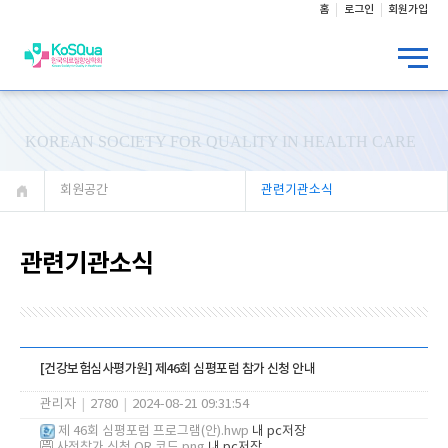
홈
로그인
회원가입
KOREAN SOCIETY FOR QUALITY IN HEALTH CARE
회원공간
관련기관소식
관련기관소식
[건강보험심사평가원] 제46회 심평포럼 참가 신청 안내
관리자
|
2780
|
2024-08-21 09:31:54
제 46회 심평포럼 프로그램(안).hwp
내 pc저장
사전참가 신청 QR 코드.png
내 pc저장