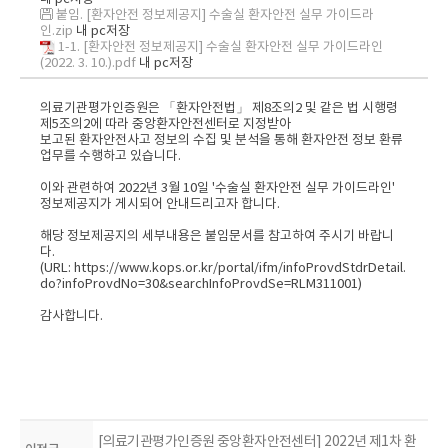
붙임. [환자안전 정보제공지] 수술실 환자안전 실무 가이드라
인.zip
내 pc저장
1-1. [환자안전 정보제공지] 수술실 환자안전 실무 가이드라인
(2022. 3. 10.).pdf
내 pc저장
의료기관평가인증원은 「환자안전법」 제8조의2 및 같은 법 시행령
제5조의2에 따라 중앙환자안전센터로 지정받아
보고된 환자안전사고 정보의 수집 및 분석을 통해 환자안전 정보 환류
업무를 수행하고 있습니다.
이와 관련하여 2022년 3월 10일 '수술실 환자안전 실무 가이드라인'
정보제공지가 게시되어 안내드리고자 합니다.
해당 정보제공지의 세부내용은 붙임문서를 참고하여 주시기 바랍니
다.
(URL:
https://www.kops.or.kr/portal/ifm/infoProvdStdrDetail.
do?infoProvdNo=30&searchInfoProvdSe=RLM311001
)
감사합니다.
[의료기관평가인증원 중앙환자안전센터] 2022년 제1차 환