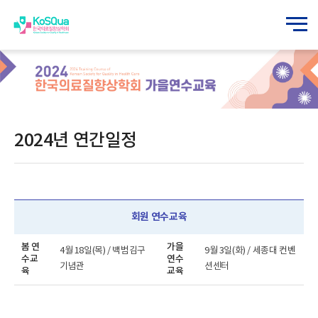
2024년 연간일정
회원 연수교육
봄 연
가을
4월 18일(목) / 백범김구
9월 3일(화) / 세종대 컨벤
수교
연수
기념관
션센터
육
교육