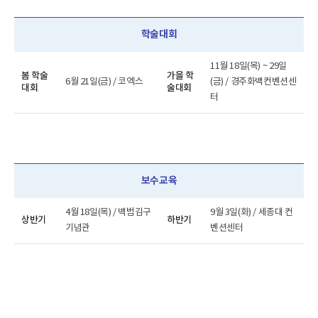
학술대회
11월 18일(목) ~ 29일
봄 학술
가을 학
6월 21일(금) / 코엑스
(금) / 경주화백컨벤션센
대회
술대회
터
보수교육
4월 18일(목) / 백범김구
9월 3일(화) / 세종대 컨
상반기
하반기
기념관
벤션센터