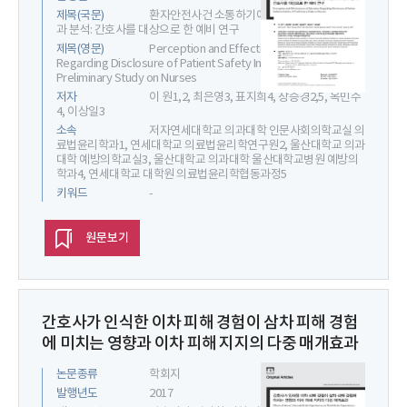
제목(국문)
환자안전사건 소통하기에 대한 인식 및 교육 효
과 분석: 간호사를 대상으로 한 예비 연구
제목(영문)
Perception and Effectiveness of Education
Regarding Disclosure of Patient Safety Incidents: A
Preliminary Study on Nurses
저자
이 원1,2, 최은영3, 표지희4, 장승경2,5, 옥민수
4, 이상일3
소속
저자연세대학교 의과대학 인문사회의학교실 의
료법윤리학과1, 연세대학교 의료법윤리학연구원2, 울산대학교 의과
대학 예방의학교실3, 울산대학교 의과대학 울산대학교병원 예방의
학과4, 연세대학교 대학원 의료법윤리학협동과정5
키워드
-
원문보기
간호사가 인식한 이차 피해 경험이 삼차 피해 경험
에 미치는 영향과 이차 피해 지지의 다중 매개효과
논문종류
학회지
발행년도
2017