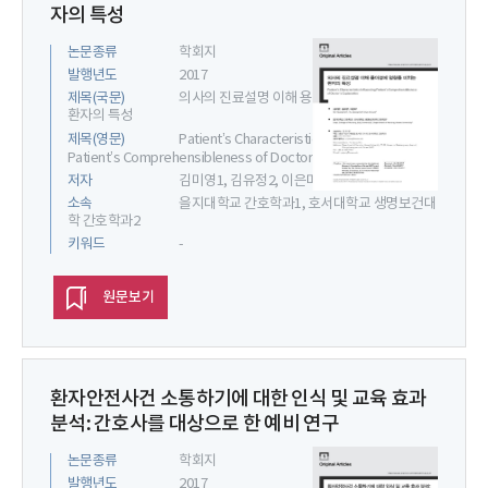
자의 특성
논문종류
학회지
발행년도
2017
제목(국문)
의사의 진료설명 이해 용이성에 영향을 미치는
환자의 특성
제목(영문)
Patient’s Characteristics Influencing
Patient’s Comprehensibleness of Doctor’s Explanation
저자
김미영1, 김유정2, 이은미2
소속
을지대학교 간호학과1, 호서대학교 생명보건대
학 간호학과2
키워드
-
원문보기
환자안전사건 소통하기에 대한 인식 및 교육 효과
분석: 간호사를 대상으로 한 예비 연구
논문종류
학회지
발행년도
2017