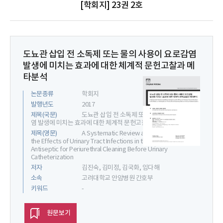
[학회지] 23권 2호
도뇨관 삽입 전 소독제 또는 물의 사용이 요로감염
발생에 미치는 효과에 대한 체계적 문헌고찰과 메
타분석
논문종류
학회지
발행년도
2017
제목(국문)
도뇨관 삽입 전 소독제 또는 물의 사용이 요로감
염 발생에 미치는 효과에 대한 체계적 문헌고찰과 메타분석
제목(영문)
A Systematic Review and Meta-Analysis on
the Effects of Urinary Tract Infections in the Water or
Antiseptic for Periurethral Cleaning Before Urinary
Catheterization
저자
김진숙, 김미정, 김국화, 임다해
소속
고려대학교 안암병원 간호부
키워드
-
원문보기