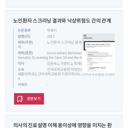
노인환자 스크리닝 결과와 낙상위험도 간의 관계
논문종류
학회지
발행년도
2017
제목(국문)
노인환자 스크리닝 결과와 낙상위험도 간의 관
계
제목(영문)
Associations Between Classification of the
Geriatric Screening for Care-10 and the Morse Fall Scale
저자
김윤숙1, 이종민2, 최재경3, 신진영3, 한설희4
소속
건국대학교병원 적정진료팀1, 건국대학교병원
재활의학과2, 건국대학교병원 가정의학과3, 건국대학교병원 신경과
4
키워드
-
원문보기
의사의 진료설명 이해 용이성에 영향을 미치는 환