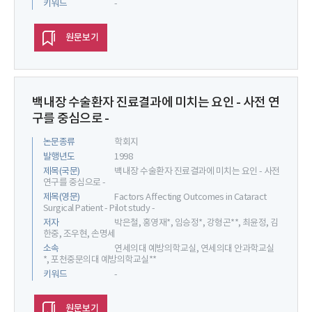
키워드
-
원문보기
백내장 수술환자 진료결과에 미치는 요인 - 사전 연
구를 중심으로 -
논문종류
학회지
발행년도
1998
제목(국문)
백내장 수술환자 진료결과에 미치는 요인 - 사전
연구를 중심으로 -
제목(영문)
Factors Affecting Outcomes in Cataract
Surgical Patient - Pilot study -
저자
박은철, 홍영재*, 임승정*, 강형곤**, 최윤정, 김
한중, 조우현, 손명세
소속
연세의대 예방의학교실, 연세의대 안과학교실
*, 포천중문의대 예방의학교실**
키워드
-
원문보기