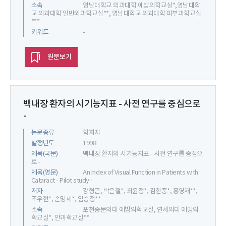
소속
영남대학교 의과대학 예방의학교실*,영남대학
교 의과대학 일반외과학교실**, 영남대학교 의과대학 피부과학교실
***
키워드
-
원문보기
백내장 환자의 시기능지표 - 사전 연구를 중심으로
-
논문종류
학회지
발행년도
1998
제목(국문)
백내장 환자의 시기능지표 - 사전 연구를 중심으
로 -
제목(영문)
An Index of Visual Function in Patients with
Cataract - Pilot study -
저자
강형곤, 박은철*, 최윤정*, 김한중*, 홍영재**,
조우현*, 손명세*, 임승정**
소속
포천중문의대 예방의학교실, 연세의대 예방의
학교실*, 안과학교실**