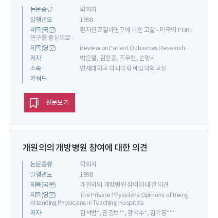
논문종류
학회지
발행년도
1998
제목(국문)
환자진료결과연구에 대한 고찰 - 미국의 PORT
연구를 중심으로 -
제목(영문)
Review on Patient Outcomes Research
저자
박은철, 김한중, 조우현, 손명세
소속
연세대학교 의과대학 예방의학교실
키워드
-
원문보기
개원의의 개방병원 참여에 대한 의견
논문종류
학회지
발행년도
1998
제목(국문)
개원의의 개방병원 참여에 대한 의견
제목(영문)
The Private Physicians Opinions of Being
Attending Physicians in Teaching Hospitals
저자
김석범*, 권굉보**, 강복수*, 김기홍***