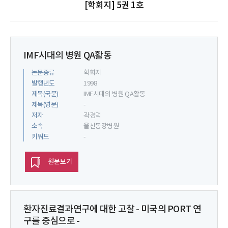
[학회지] 5권 1호
IMF시대의 병원 QA활동
논문종류
학회지
발행년도
1998
제목(국문)
IMF시대의 병원 QA활동
제목(영문)
-
저자
곽경덕
소속
울산동강병원
키워드
-
원문보기
환자진료결과연구에 대한 고찰 - 미국의 PORT 연
구를 중심으로 -