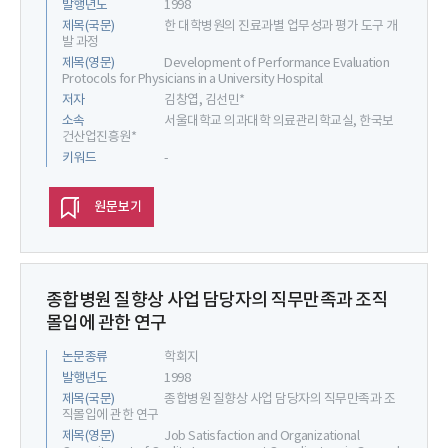
발행년도
1998
제목(국문)
한 대학병원의 진료과별 업무성과 평가 도구 개
발 과정
제목(영문)
Development of Performance Evaluation
Protocols for Physicians in a University Hospital
저자
김창엽, 김선민*
소속
서울대학교 의과대학 의료관리학교실, 한국보
건산업진흥원*
키워드
-
원문보기
종합병원 질향상 사업 담당자의 직무만족과 조직
몰입에 관한 연구
논문종류
학회지
발행년도
1998
제목(국문)
종합병원 질향상 사업 담당자의 직무만족과 조
직몰입에 관한 연구
제목(영문)
Job Satisfaction and Organizational