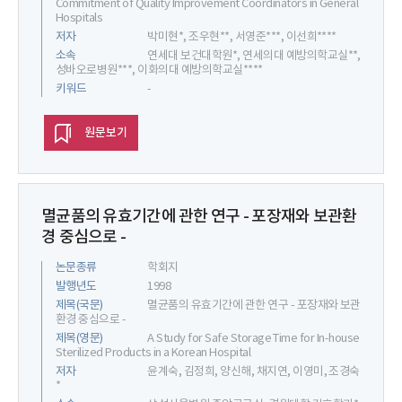
Commitment of Quality Improvement Coordinators in General
Hospitals
저자
박미현*, 조우현**, 서영준***, 이선희****
소속
연세대 보건대학원*, 연세의대 예방의학교실**,
성바오로병원***, 이화의대 예방의학교실****
키워드
-
원문보기
멸균품의 유효기간에 관한 연구 - 포장재와 보관환
경 중심으로 -
논문종류
학회지
발행년도
1998
제목(국문)
멸균품의 유효기간에 관한 연구 - 포장재와 보관
환경 중심으로 -
제목(영문)
A Study for Safe Storage Time for In-house
Sterilized Products in a Korean Hospital
저자
윤계숙, 김정희, 양신해, 채지연, 이영미, 조경숙
*