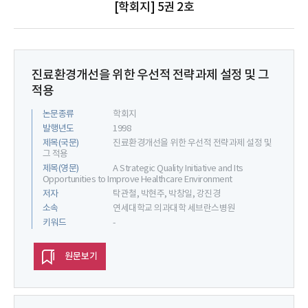
[학회지] 5권 2호
진료환경개선을 위한 우선적 전략과제 설정 및 그
적용
논문종류
학회지
발행년도
1998
제목(국문)
진료환경개선을 위한 우선적 전략과제 설정 및
그 적용
제목(영문)
A Strategic Quality Initiative and Its
Opportunities to Improve Healthcare Environment
저자
탁관철, 박현주, 박창일, 강진경
소속
연세대학교 의과대학 세브란스병원
키워드
-
원문보기