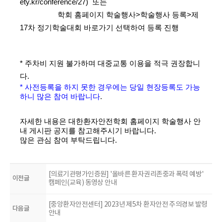
ety.kr/conference/27
)
또는
학회 홈페이지
학
술행사>학술행사 등록>제
17차 정기학술대회 바로가기 선택
하여 등록 진행
*
주차비 지원 불가하며 대중교통 이용을 적극 권장합니
다.
* 사전등록을 하지 못한 경우에는 당일 현장등록도 가능
하니 많은 참여 바랍니다
.
자세한 내용은 대한환자안전학회 홈페이지 학술행사 안
내 게시판 공지를 참고해주시기 바랍니다.
많은 관심 참여 부탁드립니다. ​
[의료기관평가인증원] '올바른 환자권리존중과 폭력 예방'
이전글
캠페인(교육) 동영상 안내
[중앙환자안전센터] 2023년 제5차 환자안전 주의경보 발령
다음글
안내