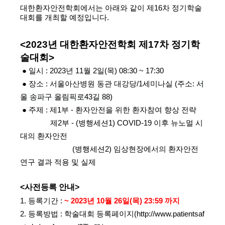
대한환자안전학회에서는 아래와 같이 제16차 정기학술
대회를 개최할 예정입니다.
<
2023년 대한환자안전학회 제17차 정기
학
술대회
>
● 일시 :
2023년 11월 2일(목)
08
:30 ~ 1
7
:
3
0
●
장소 :
서울아산병원
동관
대강당
/
1세미나실
(주소:
서
울 송파구 올림픽로43길 88
)
●
주
제 : 제1부 - 환자안전을 위한 환자참여 향상 전략
제2부 - (병행세션1) COVID-19 이후 뉴노멀 시
대의 환자안전
(병행세션2) 임상현장에서의 환자안전
연구 결과 적용 및 실제
<
사전등록
안내>
1. 등록기간 :
~ 2023년 10월 26일(목) 23:59 까지
2.
등록방법 : 학술대회 등록페이지(
http://www.patientsaf