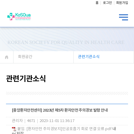
홈
로그인
회원가입
KOREAN SOCIETY FOR QUALITY IN HEALTH CARE
회원공간
관련기관소식
관련기관소식
[중앙환자안전센터] 2023년 제5차 환자안전 주의경보 발령 안내
관리자
|
4671
|
2023-11-01 11:36:17
붙임. [환자안전 주의경보지]인공호흡기 회로 연결 오류.pdf
내
pc저장