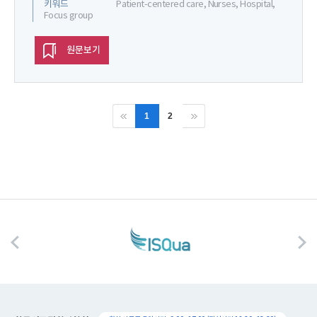
키워드
Patient-centered care, Nurses, Hospital,
Focus group
원문보기
1
2