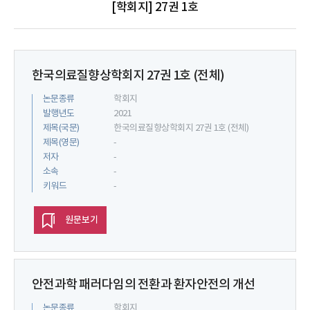
[학회지] 27권 1호
한국의료질향상학회지 27권 1호 (전체)
논문종류
학회지
발행년도
2021
제목(국문)
한국의료질향상학회지 27권 1호 (전체)
제목(영문)
-
저자
-
소속
-
키워드
-
원문보기
안전과학 패러다임의 전환과 환자안전의 개선
논문종류
학회지