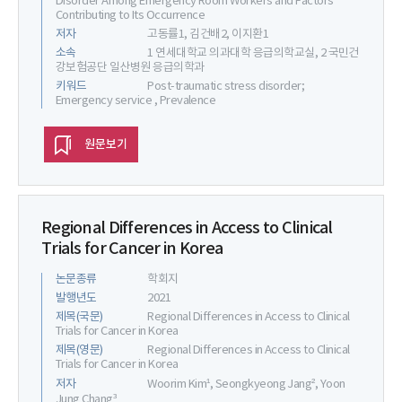
Disorder Among Emergency Room Workers and Factors
Contributing to Its Occurrence
저자
고동률1, 김건배2, 이지환1
소속
1 연세대학교 의과대학 응급의학교실, 2 국민건
강보험공단 일산병원 응급의학과
키워드
Post-traumatic stress disorder;
Emergency service , Prevalence
원문보기
Regional Differences in Access to Clinical
Trials for Cancer in Korea
논문종류
학회지
발행년도
2021
제목(국문)
Regional Differences in Access to Clinical
Trials for Cancer in Korea
제목(영문)
Regional Differences in Access to Clinical
Trials for Cancer in Korea
저자
Woorim Kim¹, Seongkyeong Jang², Yoon
Jung Chang³