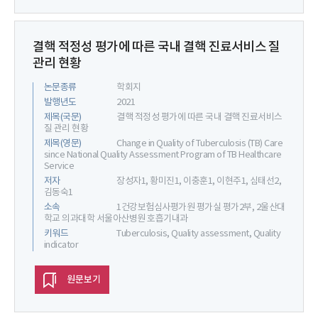
결핵 적정성 평가에 따른 국내 결핵 진료서비스 질
관리 현황
논문종류
학회지
발행년도
2021
제목(국문)
결핵 적정성 평가에 따른 국내 결핵 진료서비스
질 관리 현황
제목(영문)
Change in Quality of Tuberculosis (TB) Care
since National Quality Assessment Program of TB Healthcare
Service
저자
장성자1, 황미진1, 이충훈1, 이현주1, 심태선2,
김동숙1
소속
1건강보험심사평가원 평가실 평가2부, 2울산대
학교 의과대학 서울아산병원 호흡기내과
키워드
Tuberculosis, Quality assessment, Quality
indicator
원문보기